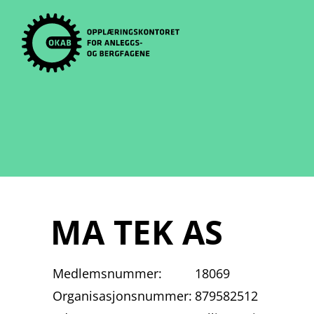
Skip
to
content
MA TEK AS
Medlemsnummer:
18069
Organisasjonsnummer:
879582512