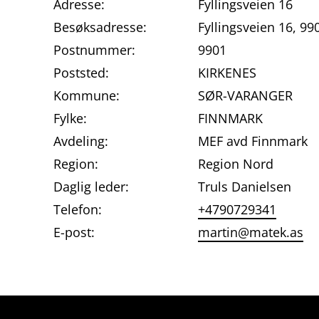
Adresse:
Fyllingsveien 16
Besøksadresse:
Fyllingsveien 16, 9
Postnummer:
9901
Poststed:
KIRKENES
Kommune:
SØR-VARANGER
Fylke:
FINNMARK
Avdeling:
MEF avd Finnmark
Region:
Region Nord
Daglig leder:
Truls Danielsen
Telefon:
+4790729341
E-post:
martin@matek.as