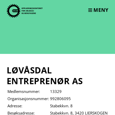
Skip
to
MENY
content
LØVÅSDAL
ENTREPRENØR AS
Medlemsnummer:
13329
Organisasjonsnummer:
992806095
Adresse:
Stabekkvn. 8
Besøksadresse:
Stabekkvn. 8, 3420 LIERSKOGEN