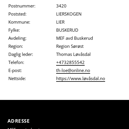
Postnummer:
3420
Poststed:
LIERSKOGEN
Kommune:
LIER
Fylke:
BUSKERUD
Avdeling:
MEF avd Buskerud
Region:
Region Sørøst
Daglig leder:
Thomas Løvåsdal
Telefon:
+4732855542
E-post:
th-loe@online.no
Nettside:
https://www.løvåsdal.no
ADRESSE