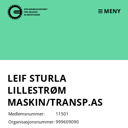
Skip
to
MENY
content
LEIF STURLA
LILLESTRØM
MASKIN/TRANSP.AS
Medlemsnummer:
11501
Organisasjonsnummer:
999609090