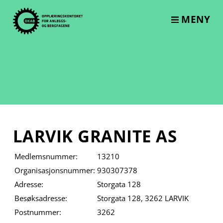
Skip
to
MENY
content
LARVIK GRANITE AS
Medlemsnummer:
13210
Organisasjonsnummer:
930307378
Adresse:
Storgata 128
Besøksadresse:
Storgata 128, 3262 LARVIK
Postnummer:
3262