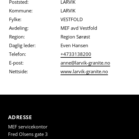
Poststed:
LARVIK
Kommune:
LARVIK
Fylke:
VESTFOLD
Avdeling:
MEF avd Vestfold
Region:
Region Sørøst
Daglig leder:
Even Hansen
Telefon:
+4733138200
E-post:
anne@larvik-granite.no
Nettside:
www.larvik-granite.no
ADRESSE
MEF servicekontor
Fred Olsens gate 3