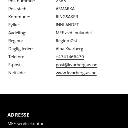
Postnummer:
2365
Poststed:
ÅSMARKA
Kommune:
RINGSAKER
Fylke:
INNLANDET
Avdeling:
MEF avd Innlandet
Region:
Region Øst
Daglig leder:
Aina Kvarberg
Telefon:
+4741466470
E-post:
post@kvarberg-as.no
Nettside:
www.kvarberg-as.no
ADRESSE
MEF servicekontor