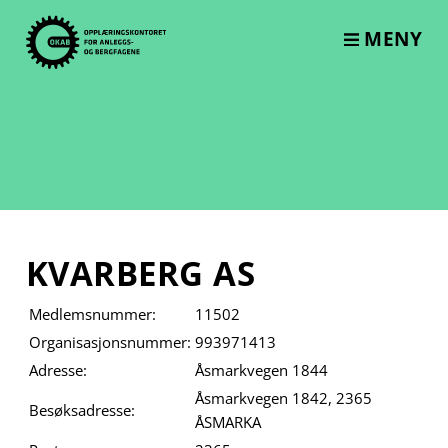
Skip
to
MENY
content
KVARBERG AS
Medlemsnummer:
11502
Organisasjonsnummer:
993971413
Adresse:
Åsmarkvegen 1844
Åsmarkvegen 1842, 2365
Besøksadresse:
ÅSMARKA