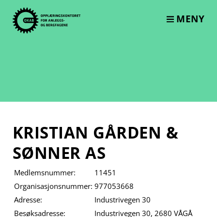
Skip
to
MENY
content
KRISTIAN GÅRDEN &
SØNNER AS
Medlemsnummer:
11451
Organisasjonsnummer:
977053668
Adresse:
Industrivegen 30
Besøksadresse:
Industrivegen 30, 2680 VÅGÅ