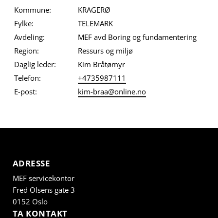
Kommune:
KRAGERØ
Fylke:
TELEMARK
Avdeling:
MEF avd Boring og fundamentering
Region:
Ressurs og miljø
Daglig leder:
Kim Bråtømyr
Telefon:
+4735987111
E-post:
kim-braa@online.no
ADRESSE
MEF servicekontor
Fred Olsens gate 3
0152 Oslo
TA KONTAKT