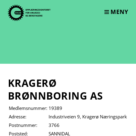
Skip
to
MENY
content
KRAGERØ
BRØNNBORING AS
Medlemsnummer:
19389
Adresse:
Industriveien 9, Kragerø Næringspark
Postnummer:
3766
Poststed:
SANNIDAL