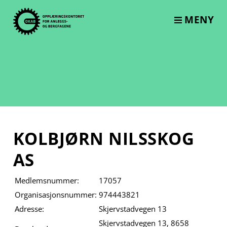
Skip
to
MENY
content
KOLBJØRN NILSSKOG
AS
Medlemsnummer:
17057
Organisasjonsnummer:
974443821
Adresse:
Skjervstadvegen 13
Skjervstadvegen 13, 8658