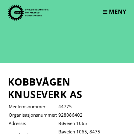
Skip
to
MENY
content
KOBBVÅGEN
KNUSEVERK AS
Medlemsnummer:
44775
Organisasjonsnummer:
928086402
Adresse:
Bøveien 1065
Bøveien 1065, 8475