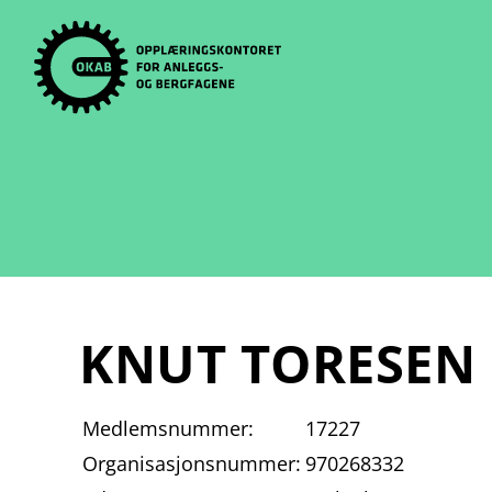
Skip
to
content
KNUT TORESEN
Medlemsnummer:
17227
Organisasjonsnummer:
970268332