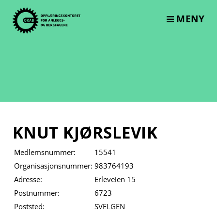
Skip
to
MENY
content
KNUT KJØRSLEVIK
Medlemsnummer:
15541
Organisasjonsnummer:
983764193
Adresse:
Erleveien 15
Postnummer:
6723
Poststed:
SVELGEN