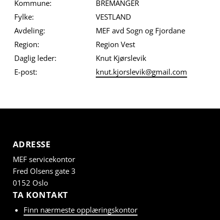
Kommune:
BREMANGER
Fylke:
VESTLAND
Avdeling:
MEF avd Sogn og Fjordane
Region:
Region Vest
Daglig leder:
Knut Kjørslevik
E-post:
knut.kjorslevik@gmail.com
ADRESSE
MEF servicekontor
Fred Olsens gate 3
0152 Oslo
TA KONTAKT
Finn nærmeste opplæringskontor