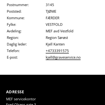
Postnummer:
3145
Poststed:
TJØME
Kommune:
FÆRDER
Fylke:
VESTFOLD
Avdeling:
MEF avd Vestfold
Region:
Region Sørøst
Daglig leder:
Kjell Kanten
Telefon:
+4733391575
E-post:
kjell@graveservice.no
ADRESSE
MEF servicekontor
Fred Olsens gate 3