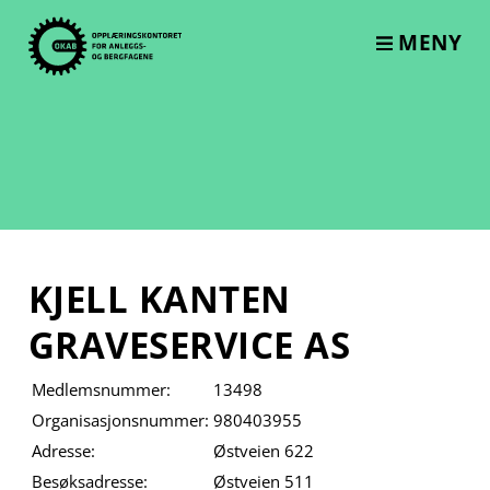
Skip
to
MENY
content
KJELL KANTEN
GRAVESERVICE AS
Medlemsnummer:
13498
Organisasjonsnummer:
980403955
Adresse:
Østveien 622
Besøksadresse:
Østveien 511