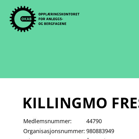
Skip
to
content
KILLINGMO FRE
Medlemsnummer:
44790
Organisasjonsnummer:
980883949