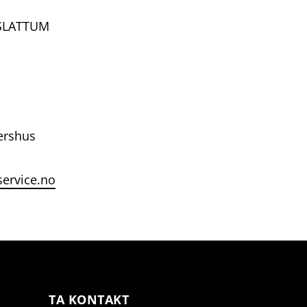
 SLATTUM
ershus
service.no
TA KONTAKT