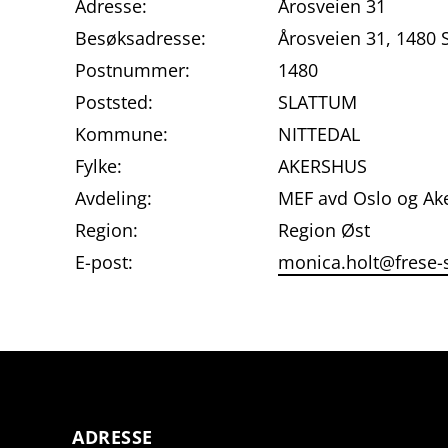
Adresse:
Årosveien 31
Besøksadresse:
Årosveien 31, 1480
Postnummer:
1480
Poststed:
SLATTUM
Kommune:
NITTEDAL
Fylke:
AKERSHUS
Avdeling:
MEF avd Oslo og Ak
Region:
Region Øst
E-post:
monica.holt@frese-
ADRESSE