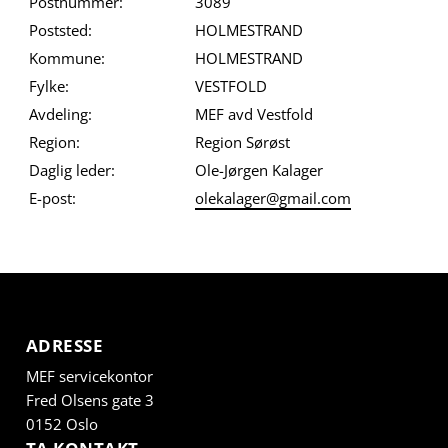
Postnummer:
3089
Poststed:
HOLMESTRAND
Kommune:
HOLMESTRAND
Fylke:
VESTFOLD
Avdeling:
MEF avd Vestfold
Region:
Region Sørøst
Daglig leder:
Ole-Jørgen Kalager
E-post:
olekalager@gmail.com
ADRESSE
MEF servicekontor
Fred Olsens gate 3
0152 Oslo