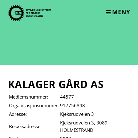
Skip
to
MENY
content
KALAGER GÅRD AS
Medlemsnummer:
44577
Organisasjonsnummer:
917756848
Adresse:
Kjeksrudveien 3
Kjeksrudveien 3, 3089
Besøksadresse:
HOLMESTRAND