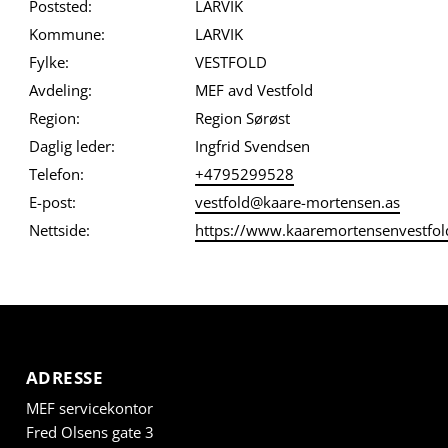
Poststed:
LARVIK
Kommune:
LARVIK
Fylke:
VESTFOLD
Avdeling:
MEF avd Vestfold
Region:
Region Sørøst
Daglig leder:
Ingfrid Svendsen
Telefon:
+4795299528
E-post:
vestfold@kaare-mortensen.as
Nettside:
https://www.kaaremortensenvestfol
ADRESSE
MEF servicekontor
Fred Olsens gate 3