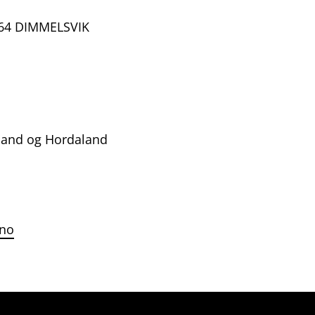
464 DIMMELSVIK
land og Hordaland
.no