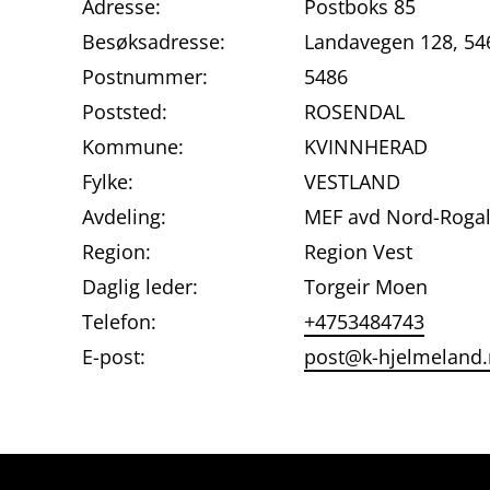
Adresse:
Postboks 85
Besøksadresse:
Landavegen 128, 5
Postnummer:
5486
Poststed:
ROSENDAL
Kommune:
KVINNHERAD
Fylke:
VESTLAND
Avdeling:
MEF avd Nord-Roga
Region:
Region Vest
Daglig leder:
Torgeir Moen
Telefon:
+4753484743
E-post:
post@k-hjelmeland