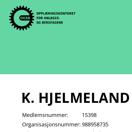
Skip
to
content
K. HJELMELAND
Medlemsnummer:
15398
Organisasjonsnummer:
988958735