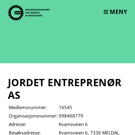
Skip
to
MENY
content
JORDET ENTREPRENØR
AS
Medlemsnummer:
16545
Organisasjonsnummer:
998468779
Adresse:
Kvamsveien 6
Besøksadresse:
Kvamsveien 6, 7336 MELDAL