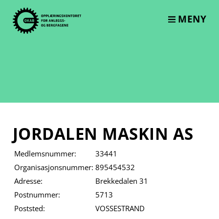
Skip
to
MENY
content
JORDALEN MASKIN AS
Medlemsnummer:
33441
Organisasjonsnummer:
895454532
Adresse:
Brekkedalen 31
Postnummer:
5713
Poststed:
VOSSESTRAND