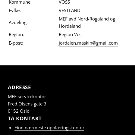
Kommune:
VOSS
Fylke:
VESTLAND
MEF avd Nord-Rogaland og
Avdeling:
Hordaland
Region:
Region Vest
E-post:
jordalen.maskin@gmail.com
ADRESSE
MEF servicekontor
Fred Olsens gate 3
0152 Oslo
TA KONTAKT
Finn nærmeste opplæringskontor