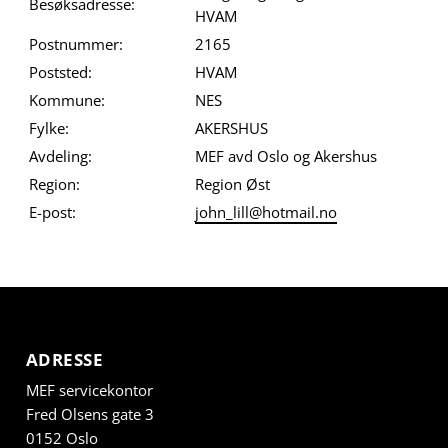
Besøksadresse:
HVAM
Postnummer:
2165
Poststed:
HVAM
Kommune:
NES
Fylke:
AKERSHUS
Avdeling:
MEF avd Oslo og Akershus
Region:
Region Øst
E-post:
john_lill@hotmail.no
ADRESSE
MEF servicekontor
Fred Olsens gate 3
0152 Oslo