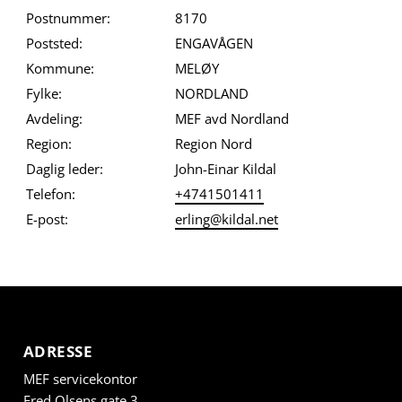
Postnummer:
8170
Poststed:
ENGAVÅGEN
Kommune:
MELØY
Fylke:
NORDLAND
Avdeling:
MEF avd Nordland
Region:
Region Nord
Daglig leder:
John-Einar Kildal
Telefon:
+4741501411
E-post:
erling@kildal.net
ADRESSE
MEF servicekontor
Fred Olsens gate 3