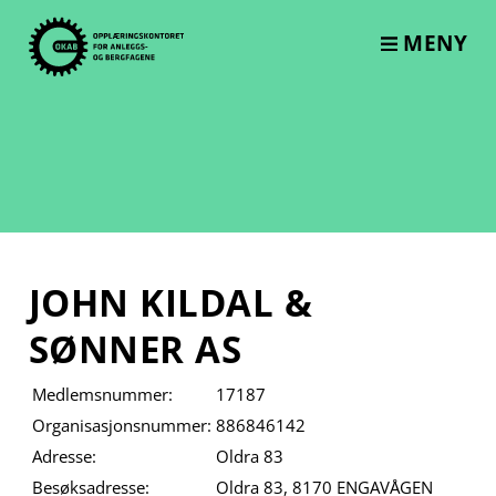
Skip
to
MENY
content
JOHN KILDAL &
SØNNER AS
Medlemsnummer:
17187
Organisasjonsnummer:
886846142
Adresse:
Oldra 83
Besøksadresse:
Oldra 83, 8170 ENGAVÅGEN