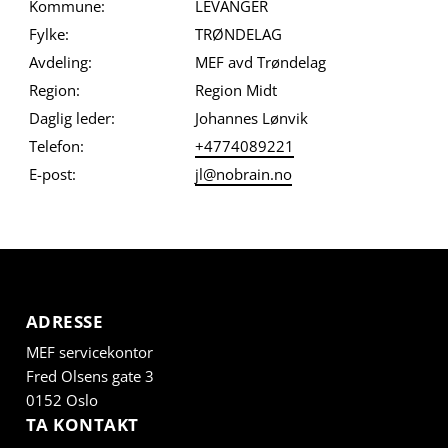
Kommune:
LEVANGER
Fylke:
TRØNDELAG
Avdeling:
MEF avd Trøndelag
Region:
Region Midt
Daglig leder:
Johannes Lønvik
Telefon:
+4774089221
E-post:
jl@nobrain.no
ADRESSE
MEF servicekontor
Fred Olsens gate 3
0152 Oslo
TA KONTAKT