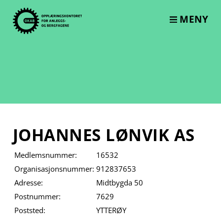
Skip
to
MENY
content
JOHANNES LØNVIK AS
Medlemsnummer:
16532
Organisasjonsnummer:
912837653
Adresse:
Midtbygda 50
Postnummer:
7629
Poststed:
YTTERØY