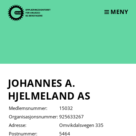
Skip
to
MENY
content
JOHANNES A.
HJELMELAND AS
Medlemsnummer:
15032
Organisasjonsnummer:
925633267
Adresse:
Omvikdalsvegen 335
Postnummer:
5464