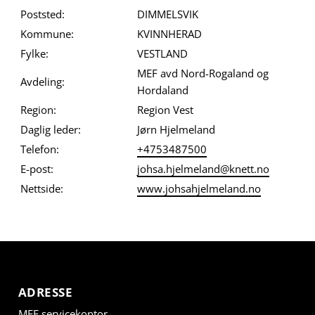
Poststed:
DIMMELSVIK
Kommune:
KVINNHERAD
Fylke:
VESTLAND
MEF avd Nord-Rogaland og
Avdeling:
Hordaland
Region:
Region Vest
Daglig leder:
Jørn Hjelmeland
Telefon:
+4753487500
E-post:
johsa.hjelmeland@knett.no
Nettside:
www.johsahjelmeland.no
ADRESSE
MEF servicekontor