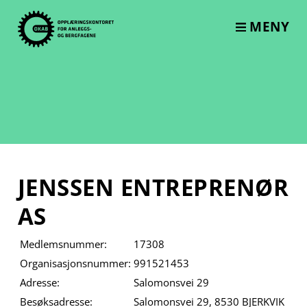
Skip
to
MENY
content
JENSSEN ENTREPRENØR
AS
Medlemsnummer:
17308
Organisasjonsnummer:
991521453
Adresse:
Salomonsvei 29
Besøksadresse:
Salomonsvei 29, 8530 BJERKVIK