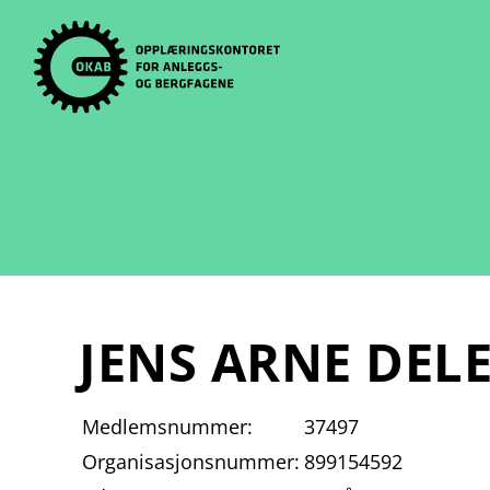
Skip
to
content
JENS ARNE DEL
Medlemsnummer:
37497
Organisasjonsnummer:
899154592