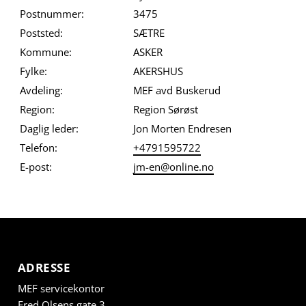
Postnummer:
3475
Poststed:
SÆTRE
Kommune:
ASKER
Fylke:
AKERSHUS
Avdeling:
MEF avd Buskerud
Region:
Region Sørøst
Daglig leder:
Jon Morten Endresen
Telefon:
+4791595722
E-post:
jm-en@online.no
ADRESSE
MEF servicekontor
Fred Olsens gate 3