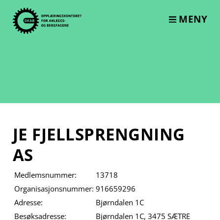
Skip
to
MENY
content
JE FJELLSPRENGNING
AS
Medlemsnummer:
13718
Organisasjonsnummer:
916659296
Adresse:
Bjørndalen 1C
Besøksadresse:
Bjørndalen 1C, 3475 SÆTRE