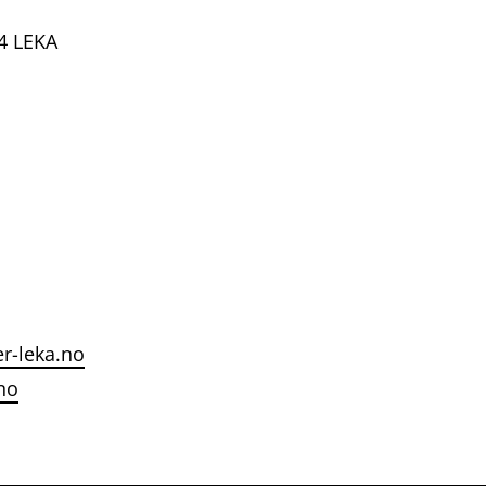
94 LEKA
er-leka.no
no