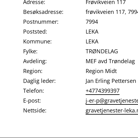
Adresse:
Frøvikveien 117
Besøksadresse:
frøvikveien 117, 79
Postnummer:
7994
Poststed:
LEKA
Kommune:
LEKA
Fylke:
TRØNDELAG
Avdeling:
MEF avd Trøndelag
Region:
Region Midt
Daglig leder:
Jan Erling Pettersen
Telefon:
+4774399397
E-post:
j-er-p@gravetjenest
Nettside:
gravetjenester-leka.