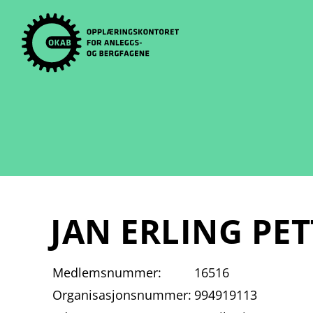
Skip
to
content
JAN ERLING PE
Medlemsnummer:
16516
Organisasjonsnummer:
994919113