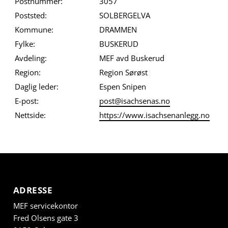
Postnummer:
3057
Poststed:
SOLBERGELVA
Kommune:
DRAMMEN
Fylke:
BUSKERUD
Avdeling:
MEF avd Buskerud
Region:
Region Sørøst
Daglig leder:
Espen Snipen
E-post:
post@isachsenas.no
Nettside:
https://www.isachsenanlegg.no
ADRESSE
MEF servicekontor
Fred Olsens gate 3