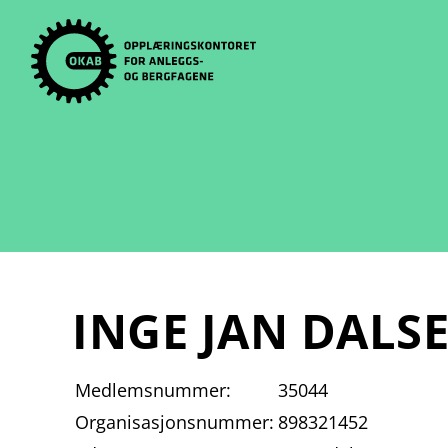
Skip
to
content
INGE JAN DALS
Medlemsnummer:
35044
Organisasjonsnummer:
898321452