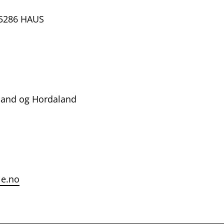
 5286 HAUS
land og Hordaland
le.no