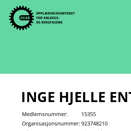
Skip
to
content
INGE HJELLE E
Medlemsnummer:
15355
Organisasjonsnummer:
923748210