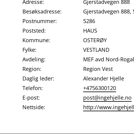
Adresse:
Gjerstadvegen 888
Besøksadresse:
Gjerstadvegen 888,
Postnummer:
5286
Poststed:
HAUS
Kommune:
OSTERØY
Fylke:
VESTLAND
Avdeling:
MEF avd Nord-Roga
Region:
Region Vest
Daglig leder:
Alexander Hjelle
Telefon:
+4756300120
E-post:
post@ingehjelle.no
Nettside:
http://www.ingehjel