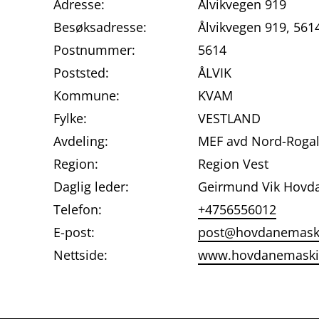
Adresse:
Ålvikvegen 919
Besøksadresse:
Ålvikvegen 919, 561
Postnummer:
5614
Poststed:
ÅLVIK
Kommune:
KVAM
Fylke:
VESTLAND
Avdeling:
MEF avd Nord-Roga
Region:
Region Vest
Daglig leder:
Geirmund Vik Hovd
Telefon:
+4756556012
E-post:
post@hovdanemask
Nettside:
www.hovdanemaski