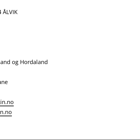
4 ÅLVIK
land og Hordaland
ane
in.no
n.no