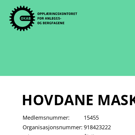
Skip
to
content
HOVDANE MASK
Medlemsnummer:
15455
Organisasjonsnummer:
918423222