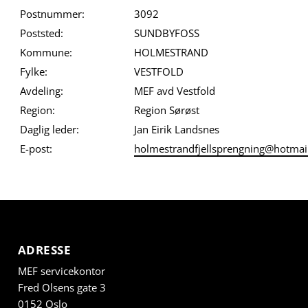
Postnummer:
3092
Poststed:
SUNDBYFOSS
Kommune:
HOLMESTRAND
Fylke:
VESTFOLD
Avdeling:
MEF avd Vestfold
Region:
Region Sørøst
Daglig leder:
Jan Eirik Landsnes
E-post:
holmestrandfjellsprengning@hotmai
ADRESSE
MEF servicekontor
Fred Olsens gate 3
0152 Oslo