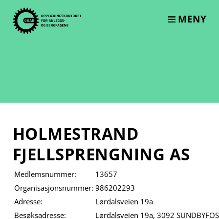
Skip
to
MENY
content
HOLMESTRAND
FJELLSPRENGNING AS
Medlemsnummer:
13657
Organisasjonsnummer:
986202293
Adresse:
Lørdalsveien 19a
Besøksadresse:
Lørdalsveien 19a, 3092 SUNDBYFOS