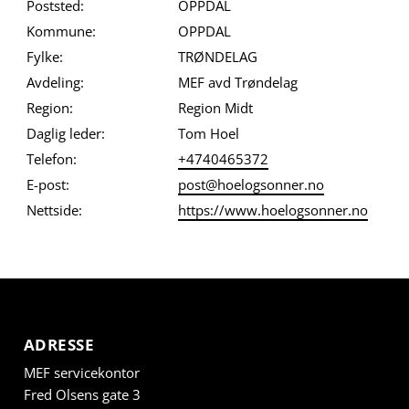
Poststed:
OPPDAL
Kommune:
OPPDAL
Fylke:
TRØNDELAG
Avdeling:
MEF avd Trøndelag
Region:
Region Midt
Daglig leder:
Tom Hoel
Telefon:
+4740465372
E-post:
post@hoelogsonner.no
Nettside:
https://www.hoelogsonner.no
ADRESSE
MEF servicekontor
Fred Olsens gate 3