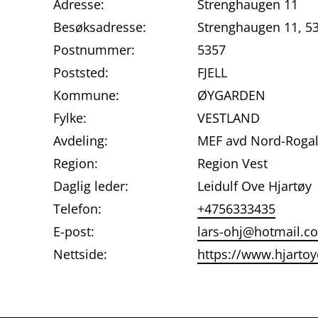
Adresse:
Strenghaugen 11
Besøksadresse:
Strenghaugen 11, 53
Postnummer:
5357
Poststed:
FJELL
Kommune:
ØYGARDEN
Fylke:
VESTLAND
Avdeling:
MEF avd Nord-Roga
Region:
Region Vest
Daglig leder:
Leidulf Ove Hjartøy
Telefon:
+4756333435
E-post:
lars-ohj@hotmail.c
Nettside:
https://www.hjartoy