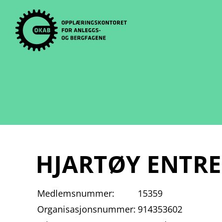
Skip
to
content
HJARTØY ENTR
Medlemsnummer:
15359
Organisasjonsnummer:
914353602