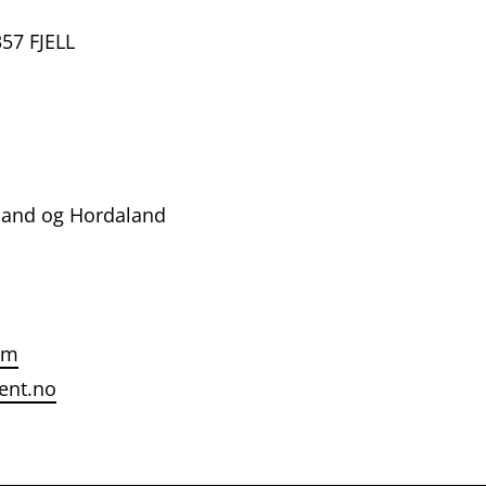
57 FJELL
land og Hordaland
om
ent.no