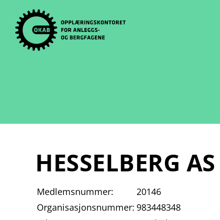
Skip
to
content
HESSELBERG AS
Medlemsnummer:
20146
Organisasjonsnummer:
983448348