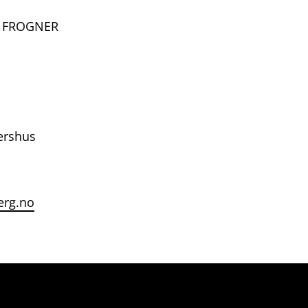
16 FROGNER
ershus
erg.no