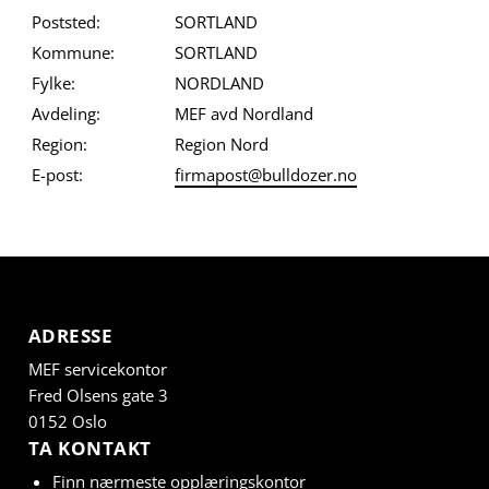
Poststed:
SORTLAND
Kommune:
SORTLAND
Fylke:
NORDLAND
Avdeling:
MEF avd Nordland
Region:
Region Nord
E-post:
firmapost@bulldozer.no
ADRESSE
MEF servicekontor
Fred Olsens gate 3
0152 Oslo
TA KONTAKT
Finn nærmeste opplæringskontor