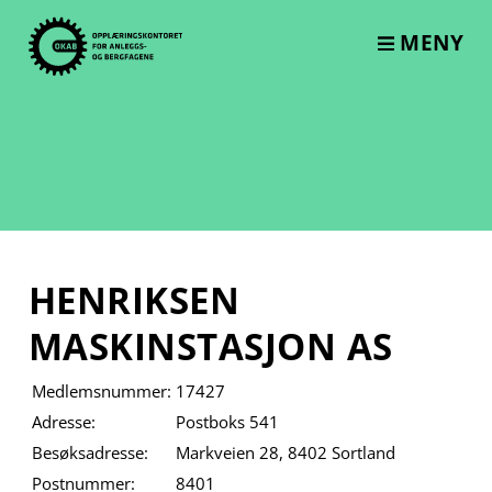
Skip
to
MENY
content
HENRIKSEN
MASKINSTASJON AS
Medlemsnummer:
17427
Adresse:
Postboks 541
Besøksadresse:
Markveien 28, 8402 Sortland
Postnummer:
8401