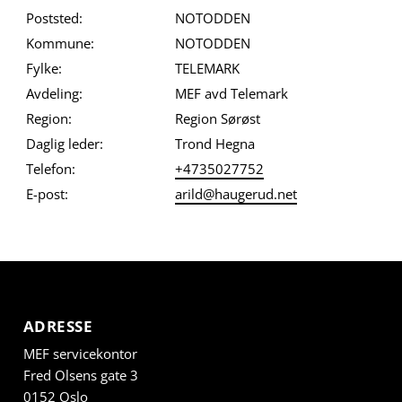
Poststed:
NOTODDEN
Kommune:
NOTODDEN
Fylke:
TELEMARK
Avdeling:
MEF avd Telemark
Region:
Region Sørøst
Daglig leder:
Trond Hegna
Telefon:
+4735027752
E-post:
arild@haugerud.net
ADRESSE
MEF servicekontor
Fred Olsens gate 3
0152 Oslo