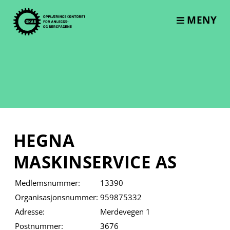
Skip
to
MENY
content
HEGNA
MASKINSERVICE AS
Medlemsnummer:
13390
Organisasjonsnummer:
959875332
Adresse:
Merdevegen 1
Postnummer:
3676