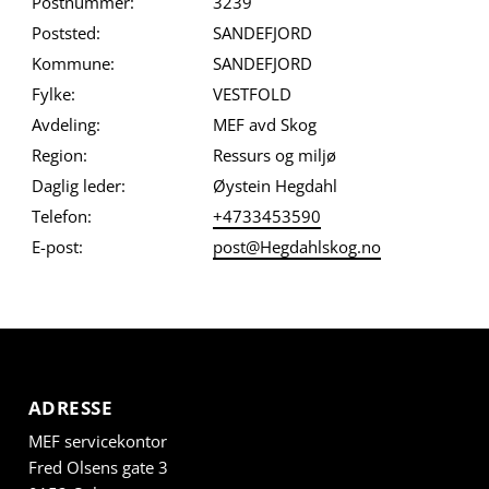
Postnummer:
3239
Poststed:
SANDEFJORD
Kommune:
SANDEFJORD
Fylke:
VESTFOLD
Avdeling:
MEF avd Skog
Region:
Ressurs og miljø
Daglig leder:
Øystein Hegdahl
Telefon:
+4733453590
E-post:
post@Hegdahlskog.no
ADRESSE
MEF servicekontor
Fred Olsens gate 3