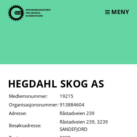
Skip
to
MENY
content
HEGDAHL SKOG AS
Medlemsnummer:
19215
Organisasjonsnummer:
913884604
Adresse:
Råstadveien 239
Råstadveien 239, 3239
Besøksadresse:
SANDEFJORD