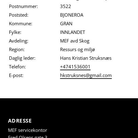
Postnummer:
3522
Poststed:
BJONEROA
Kommune:
GRAN
Fylke:
INNLANDET
Avdeling:
MEF avd Skog
Region:
Ressurs og miljø
Daglig leder:
Hans Kristian Struksnæs
Telefon:
+4741536001
E-post:
hkstruksnes@gmail.com
ADRESSE
MEF servicekontor
Fred Olsens gate 3