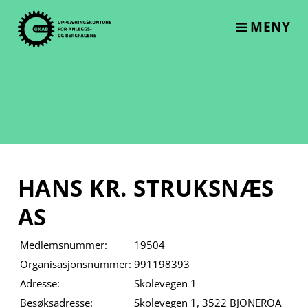
Skip
to
MENY
content
HANS KR. STRUKSNÆS
AS
Medlemsnummer:
19504
Organisasjonsnummer:
991198393
Adresse:
Skolevegen 1
Besøksadresse:
Skolevegen 1, 3522 BJONEROA