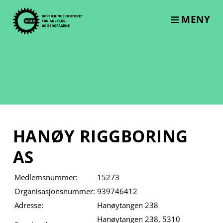
Skip
to
MENY
content
HANØY RIGGBORING
AS
Medlemsnummer:
15273
Organisasjonsnummer:
939746412
Adresse:
Hanøytangen 238
Hanøytangen 238, 5310