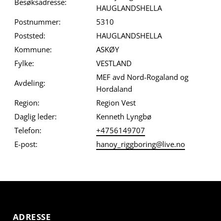
Besøksadresse:
HAUGLANDSHELLA
Postnummer:
5310
Poststed:
HAUGLANDSHELLA
Kommune:
ASKØY
Fylke:
VESTLAND
MEF avd Nord-Rogaland og
Avdeling:
Hordaland
Region:
Region Vest
Daglig leder:
Kenneth Lyngbø
Telefon:
+4756149707
E-post:
hanoy_riggboring@live.no
ADRESSE