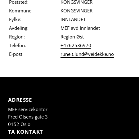
Poststed:
KONGSVINGER
Kommune:
KONGSVINGER
Fylke:
INNLANDET
Avdeling:
MEF avd Innlandet
Region:
Region Øst
Telefon:
+4762536970
E-post:
rune.t.lund@veidekke.no
ADRESSE
MEF servicekontor
Fred Olsens gate 3
0152 Oslo
TA KONTAKT