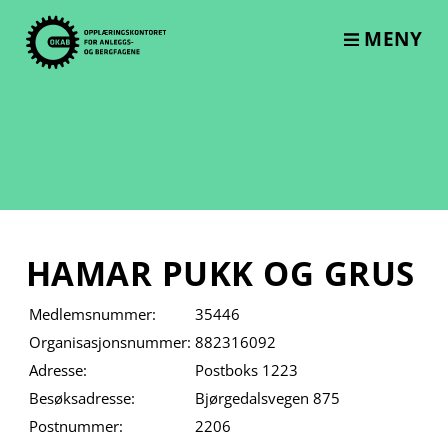
Skip
to
MENY
content
HAMAR PUKK OG GRUS
Medlemsnummer:
35446
Organisasjonsnummer:
882316092
Adresse:
Postboks 1223
Besøksadresse:
Bjørgedalsvegen 875
Postnummer:
2206