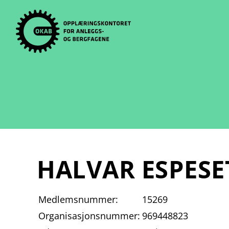
Skip
to
content
HALVAR ESPESE
Medlemsnummer:
15269
Organisasjonsnummer:
969448823