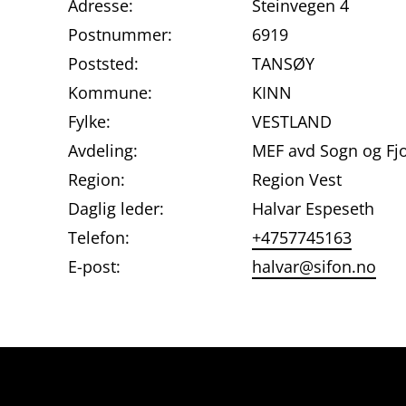
Adresse:
Steinvegen 4
Postnummer:
6919
Poststed:
TANSØY
Kommune:
KINN
Fylke:
VESTLAND
Avdeling:
MEF avd Sogn og Fj
Region:
Region Vest
Daglig leder:
Halvar Espeseth
Telefon:
+4757745163
E-post:
halvar@sifon.no