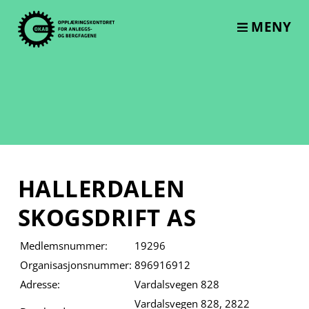
Skip
to
MENY
content
HALLERDALEN
SKOGSDRIFT AS
Medlemsnummer:
19296
Organisasjonsnummer:
896916912
Adresse:
Vardalsvegen 828
Vardalsvegen 828, 2822