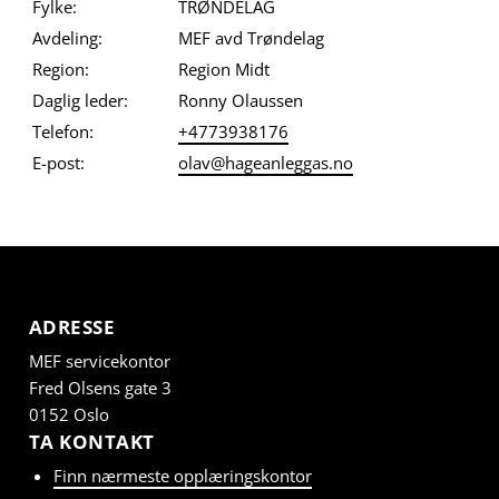
Fylke:
TRØNDELAG
Avdeling:
MEF avd Trøndelag
Region:
Region Midt
Daglig leder:
Ronny Olaussen
Telefon:
+4773938176
E-post:
olav@hageanleggas.no
ADRESSE
MEF servicekontor
Fred Olsens gate 3
0152 Oslo
TA KONTAKT
Finn nærmeste opplæringskontor