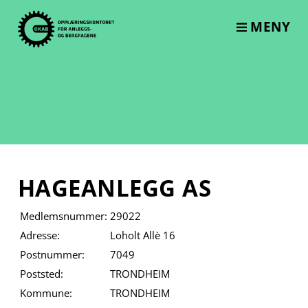
Skip
to
MENY
content
HAGEANLEGG AS
Medlemsnummer:
29022
Adresse:
Loholt Allè 16
Postnummer:
7049
Poststed:
TRONDHEIM
Kommune:
TRONDHEIM