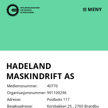
Skip
to
MENY
content
HADELAND
MASKINDRIFT AS
Medlemsnummer:
40770
Organisasjonsnummer:
991100296
Adresse:
Postboks 117
Besøksadresse:
Korsbakken 25 , 2760 Brandbu