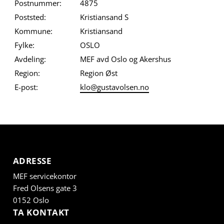
Postnummer:
4875
Poststed:
Kristiansand S
Kommune:
Kristiansand
Fylke:
OSLO
Avdeling:
MEF avd Oslo og Akershus
Region:
Region Øst
E-post:
klo@gustavolsen.no
ADRESSE
MEF servicekontor
Fred Olsens gate 3
0152 Oslo
TA KONTAKT