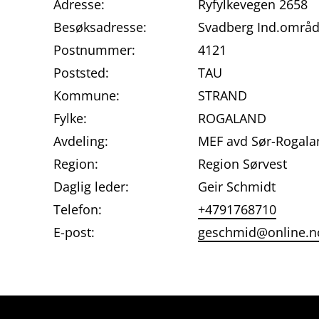
Adresse:
Ryfylkevegen 2658
Besøksadresse:
Svadberg Ind.områd
Postnummer:
4121
Poststed:
TAU
Kommune:
STRAND
Fylke:
ROGALAND
Avdeling:
MEF avd Sør-Rogala
Region:
Region Sørvest
Daglig leder:
Geir Schmidt
Telefon:
+4791768710
E-post:
geschmid@online.n