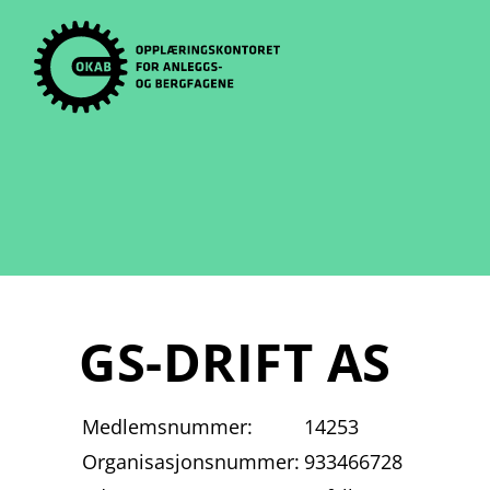
Skip
to
content
GS-DRIFT AS
Medlemsnummer:
14253
Organisasjonsnummer:
933466728