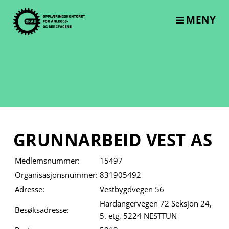
Skip
to
MENY
content
GRUNNARBEID VEST AS
Medlemsnummer:
15497
Organisasjonsnummer:
831905492
Adresse:
Vestbygdvegen 56
Hardangervegen 72 Seksjon 24,
Besøksadresse:
5. etg, 5224 NESTTUN