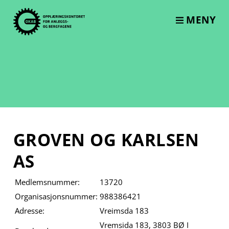
Skip
to
MENY
content
GROVEN OG KARLSEN
AS
Medlemsnummer:
13720
Organisasjonsnummer:
988386421
Adresse:
Vreimsda 183
Vremsida 183, 3803 BØ I