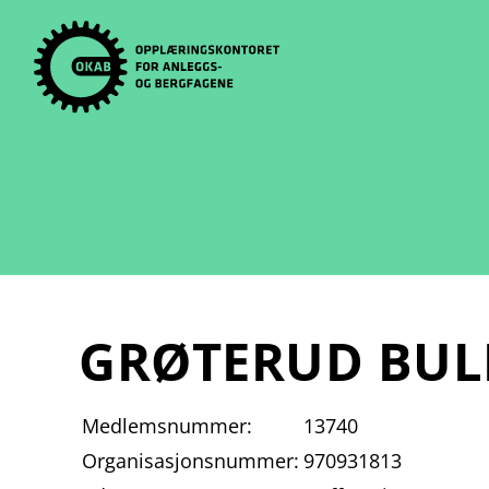
Skip
to
content
GRØTERUD BUL
Medlemsnummer:
13740
Organisasjonsnummer:
970931813