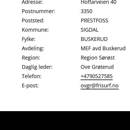
Adresse:
Hoffarveien 40
Postnummer:
3350
Poststed:
PRESTFOSS
Kommune:
SIGDAL
Fylke:
BUSKERUD
Avdeling:
MEF avd Buskerud
Region:
Region Sørøst
Daglig leder:
Ove Grøterud
Telefon:
+4790527585
E-post:
ovgr@frisurf.no