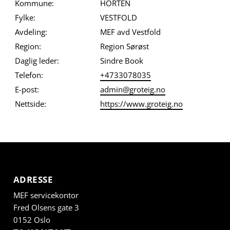
Kommune:
HORTEN
Fylke:
VESTFOLD
Avdeling:
MEF avd Vestfold
Region:
Region Sørøst
Daglig leder:
Sindre Book
Telefon:
+4733078035
E-post:
admin@groteig.no
Nettside:
https://www.groteig.no
ADRESSE
MEF servicekontor
Fred Olsens gate 3
0152 Oslo