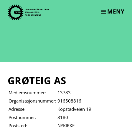
Skip
to
MENY
content
GRØTEIG AS
Medlemsnummer:
13783
Organisasjonsnummer:
916508816
Adresse:
Kopstadveien 19
Postnummer:
3180
Poststed:
NYKIRKE